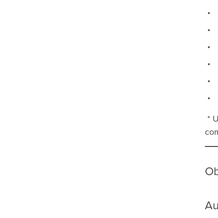
* U
com
Ob
Au