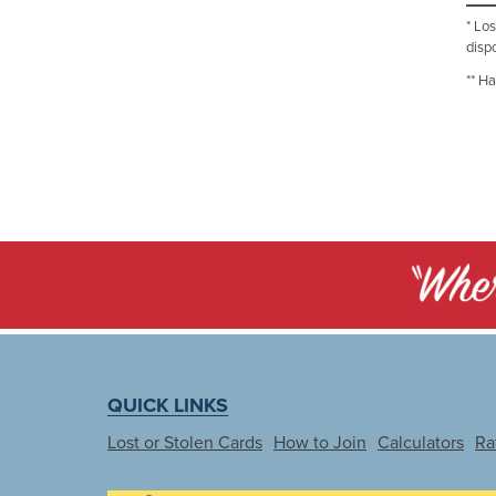
* Lo
disp
** Ha
QUICK LINKS
Lost or Stolen Cards
How to Join
Calculators
Ra