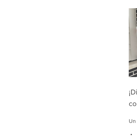
¡D
co
Un 