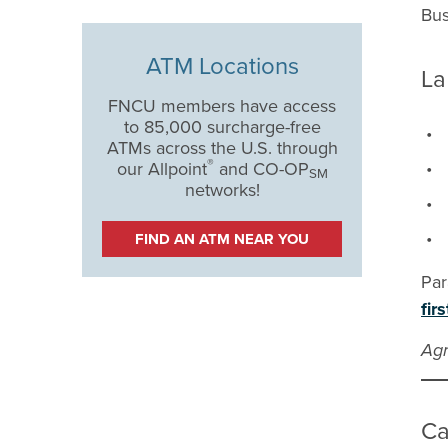
Bus
ATM Locations
La
FNCU members have access
to 85,000 surcharge-free
ATMs across the U.S. through
®
our Allpoint
and CO-OP
SM
networks!
FIND AN ATM NEAR YOU
Par
fir
Agr
Ca