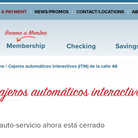
 A PAYMENT
NEWS/PROMOS
CONTACT/LOCATIONS
A
Become a Member
Membership
Checking
Saving
me
/
Cajeros automáticos interactivos (ITM) de la calle 48
ajeros automáticos interactiv
 auto-servicio
ahora está cerrado