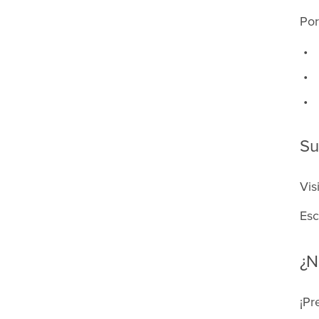
Por
Su
Vis
Esc
¿N
¡Pr