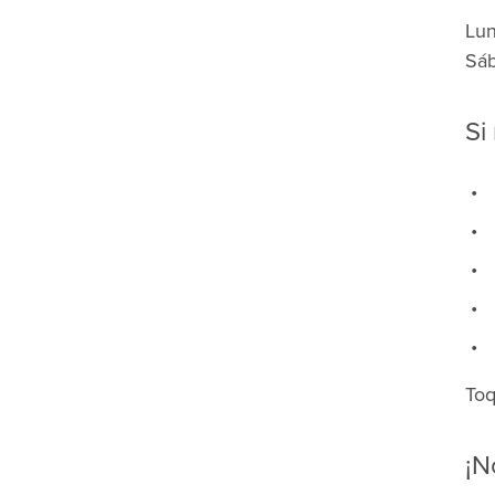
Lun
Sáb
Si
Toq
¡N