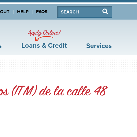
Search:
Search
BOUT
HELP
FAQS
Apply Online!
Loans & Credit
s
Services
os (ITM) de la calle 48